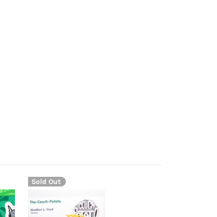
aginite, draggonite, draganite, dragenite, drgnite,
eit zu Fliegen besitzt. Farblich zeigt es sich
h ist beiger Farbe und mit schwarzen Streifen
echend orange gefärbt.
Sold Out