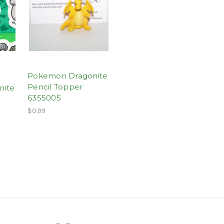
Pokemon Dragonite
Pencil Topper
nite
6355005
$0.99