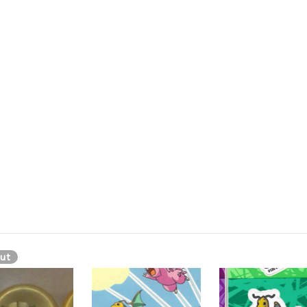
 pokemon, fat dragon pokemon, dragonight, dragonit, dragonknight, dr
ßes, kräftig gebautes Pokémon, das auf zwei Beinen steht und die Fähigk
Flughaut Wikipedia icon.png ist dabei türkis, der Bust-und Bauchbereic
 bis zum Ende seines Schwanzes. Der restliche Körper ist dementspr
ut