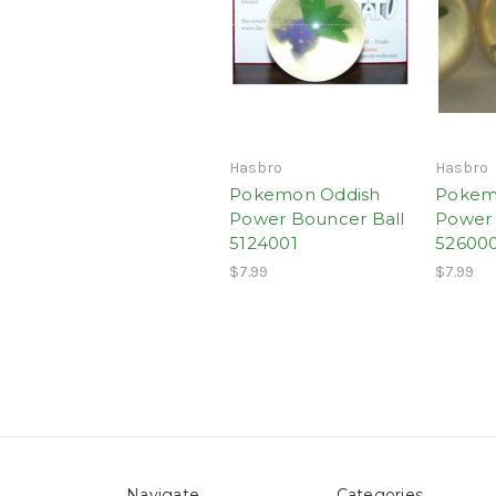
Hasbro
Hasbro
Pokemon Oddish
Pokem
Power Bouncer Ball
Power 
5124001
52600
$7.99
$7.99
Navigate
Categories