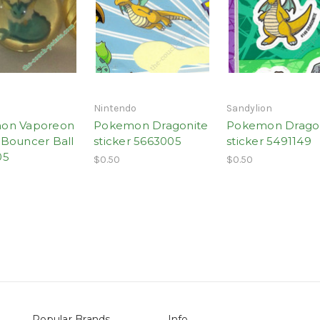
Nintendo
Sandylion
on Vaporeon
Pokemon Dragonite
Pokemon Drago
Bouncer Ball
sticker 5663005
sticker 5491149
05
$0.50
$0.50
Popular Brands
Info