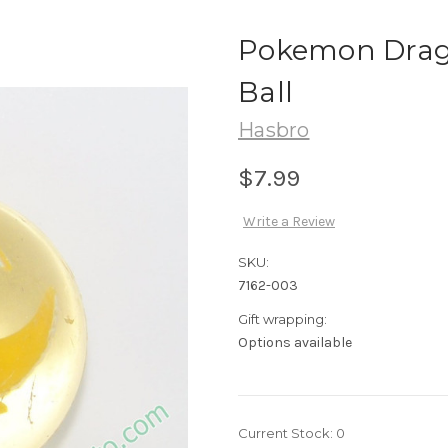
Pokemon Drag
Ball
Hasbro
$7.99
Write a Review
SKU:
7162-003
Gift wrapping:
Options available
Current Stock:
0