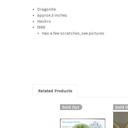
Dragonite
approx 2 inches
Hasbro
1999
Has a few scratches, see pictures
Dragonite, dragon toy, yellow dragon, yellow dragon
drgonite, dragunite, draginite, Dragoran ist ein gro
orange, beige und türkis. Die vordere Seite seiner 
gemustert. Diese Farbgebung und Musterung reicht
Related Products
Sold Out
Sold O